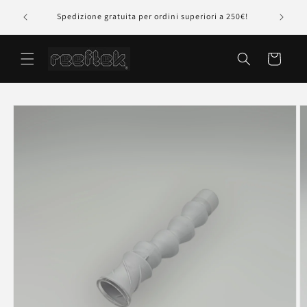
Vai
rte della
Pagament
direttamente
Spedizione gratuita per ordini superiori a 250€!
ai contenuti
Carrello
Passa alle
informazioni
sul prodotto