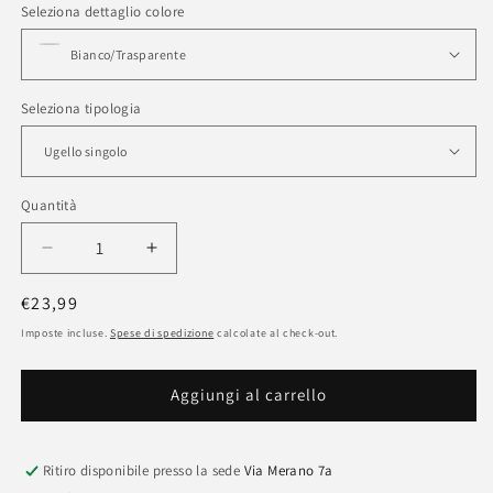
Seleziona dettaglio colore
Seleziona tipologia
Quantità
Quantità
Diminuisci
Aumenta
quantità
quantità
Prezzo
€23,99
per
per
Ugelli
Ugelli
di
Imposte incluse.
Spese di spedizione
calcolate al check-out.
orientabili
orientabili
listino
per
per
Aggiungi al carrello
flusso
flusso
superficiale
superficiale
Ritiro disponibile presso la sede
Via Merano 7a