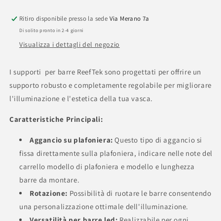
a
a
plafoniera
plafoniera
Ritiro disponibile presso la sede
Via Merano 7a
Di solito pronto in 2-4 giorni
Visualizza i dettagli del negozio
I supporti per barre ReefTek sono progettati per offrire un
supporto robusto e completamente regolabile per migliorare
l'illuminazione e l'estetica della tua vasca.
Caratteristiche Principali:
Aggancio su plafoniera:
Questo tipo di aggancio si
fissa direttamente sulla plafoniera, indicare nelle note del
carrello modello di plafoniera e modello e lunghezza
barre da montare.
Rotazione:
Possibilità di ruotare le barre consentendo
una personalizzazione ottimale dell'illuminazione.
Versatilità per barre led:
Realizzabile per ogni