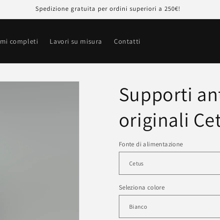
Spedizione gratuita per ordini superiori a 250€!
emi completi
Lavori su misura
Contatti
Supporti ant
originali C
Fonte di alimentazione
Seleziona colore