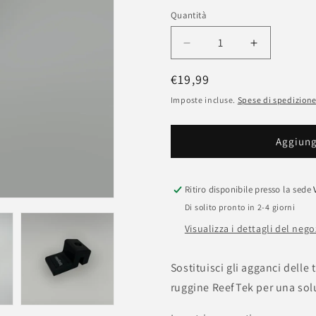
Quantità
Quantità
Diminuisci
Aumenta
quantità
quantità
Prezzo
€19,99
per
per
Supporti
Supporti
di
Imposte incluse.
Spese di spedizion
anti
anti
listino
ruggine
ruggine
per
per
Aggiungi
bracci
bracci
originali
originali
Cetus
Cetus
Ritiro disponibile presso la sede
e
e
Di solito pronto in 2-4 giorni
Prime
Prime
HD
HD
Visualizza i dettagli del nego
Sostituisci gli agganci delle
ruggine ReefTek per una sol