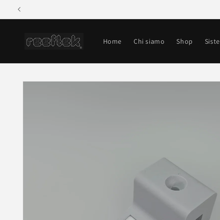
Vai
direttamente
ai contenuti
Home
Chi siamo
Shop
Sist
Passa alle
informazioni
sul prodotto