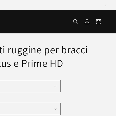
Accedi
Carrello
i ruggine per bracci
etus e Prime HD