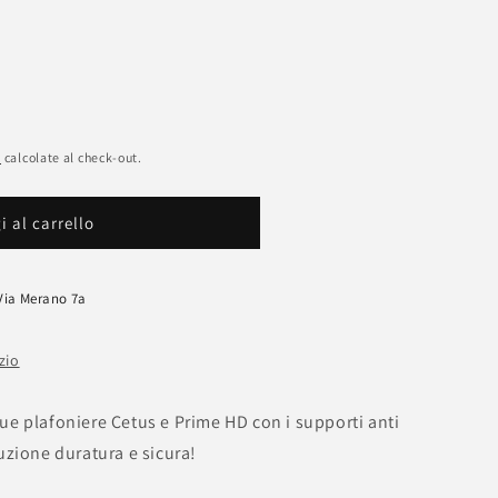
e
calcolate al check-out.
 al carrello
Via Merano 7a
zio
 tue plafoniere Cetus e Prime HD con i supporti anti
uzione duratura e sicura!