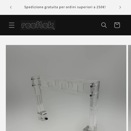
Vai
rte della
Pagament
direttamente
Spedizione gratuita per ordini superiori a 250€!
ai contenuti
Carrello
Passa alle
informazioni
sul prodotto