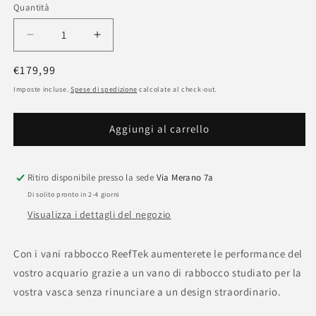
Quantità
Quantità
Diminuisci
Aumenta
quantità
quantità
Prezzo
€179,99
per
per
Vano
Vano
di
Imposte incluse.
Spese di spedizione
calcolate al check-out.
rabbocco
rabbocco
listino
per
per
Aggiungi al carrello
acqua
acqua
di
di
osmosi
osmosi
Ritiro disponibile presso la sede
Via Merano 7a
Di solito pronto in 2-4 giorni
Visualizza i dettagli del negozio
Con i vani rabbocco ReefTek aumenterete le performance del
vostro acquario grazie a un vano di rabbocco studiato per la
vostra vasca senza rinunciare a un design straordinario.