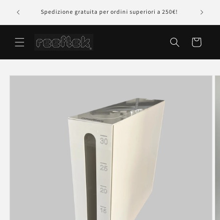
Vai
rte della
Pagament
direttamente
Spedizione gratuita per ordini superiori a 250€!
ai contenuti
Carrello
Passa alle
informazioni
sul prodotto